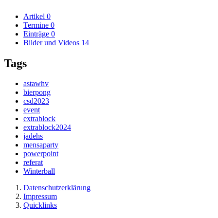
Artikel
0
Termine
0
Einträge
0
Bilder und Videos
14
Tags
astawhv
bierpong
csd2023
event
extrablock
extrablock2024
jadehs
mensaparty
powerpoint
referat
Winterball
Datenschutzerklärung
Impressum
Quicklinks