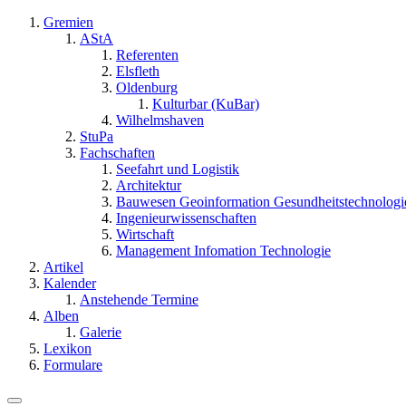
Gremien
AStA
Referenten
Elsfleth
Oldenburg
Kulturbar (KuBar)
Wilhelmshaven
StuPa
Fachschaften
Seefahrt und Logistik
Architektur
Bauwesen Geoinformation Gesundheitstechnologi
Ingenieurwissenschaften
Wirtschaft
Management Infomation Technologie
Artikel
Kalender
Anstehende Termine
Alben
Galerie
Lexikon
Formulare