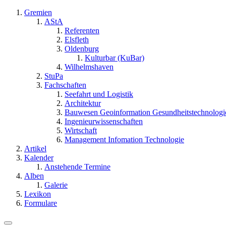
Gremien
AStA
Referenten
Elsfleth
Oldenburg
Kulturbar (KuBar)
Wilhelmshaven
StuPa
Fachschaften
Seefahrt und Logistik
Architektur
Bauwesen Geoinformation Gesundheitstechnologi
Ingenieurwissenschaften
Wirtschaft
Management Infomation Technologie
Artikel
Kalender
Anstehende Termine
Alben
Galerie
Lexikon
Formulare