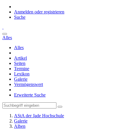
Anmelden oder registrieren
Suche
Alles
Alles
Artikel
Seiten
Termine
Lexikon
Galerie
Vermögenswert
Erweiterte Suche
AStA der Jade Hochschule
Galerie
Alben