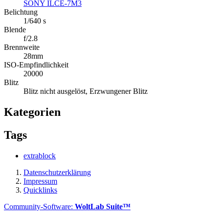
SONY ILCE-7M3
Belichtung
1/640 s
Blende
f/2.8
Brennweite
28mm
ISO-Empfindlichkeit
20000
Blitz
Blitz nicht ausgelöst, Erzwungener Blitz
Kategorien
Tags
extrablock
Datenschutzerklärung
Impressum
Quicklinks
Community-Software:
WoltLab Suite™