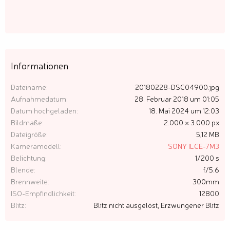
Informationen
Dateiname
20180228-DSC04900.jpg
Aufnahmedatum
28. Februar 2018 um 01:05
Datum hochgeladen
18. Mai 2024 um 12:03
Bildmaße
2.000 × 3.000 px
Dateigröße
5,12 MB
Kameramodell
SONY ILCE-7M3
Belichtung
1/200 s
Blende
f/5.6
Brennweite
300mm
ISO-Empfindlichkeit
12800
Blitz
Blitz nicht ausgelöst, Erzwungener Blitz