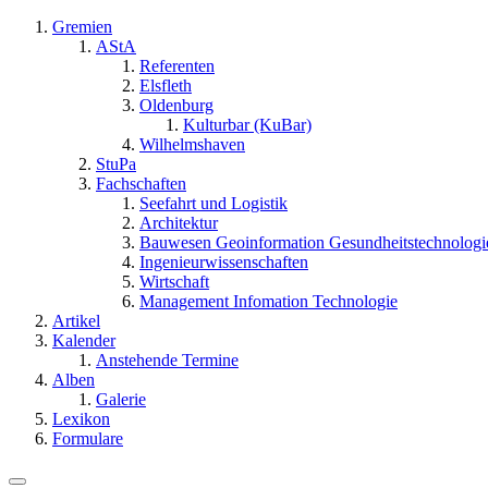
Gremien
AStA
Referenten
Elsfleth
Oldenburg
Kulturbar (KuBar)
Wilhelmshaven
StuPa
Fachschaften
Seefahrt und Logistik
Architektur
Bauwesen Geoinformation Gesundheitstechnologi
Ingenieurwissenschaften
Wirtschaft
Management Infomation Technologie
Artikel
Kalender
Anstehende Termine
Alben
Galerie
Lexikon
Formulare