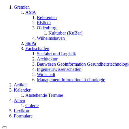
Gremien
AStA
Referenten
Elsfleth
Oldenburg
Kulturbar (KuBar)
Wilhelmshaven
StuPa
Fachschaften
Seefahrt und Logistik
Architektur
Bauwesen Geoinformation Gesundheitstechnologi
Ingenieurwissenschaften
Wirtschaft
Management Infomation Technologie
Artikel
Kalender
Anstehende Termine
Alben
Galerie
Lexikon
Formulare