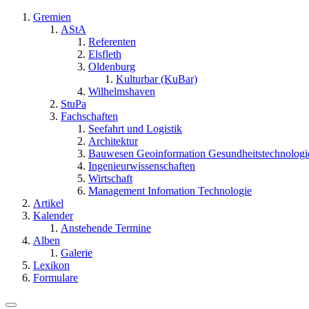
Gremien
AStA
Referenten
Elsfleth
Oldenburg
Kulturbar (KuBar)
Wilhelmshaven
StuPa
Fachschaften
Seefahrt und Logistik
Architektur
Bauwesen Geoinformation Gesundheitstechnologi
Ingenieurwissenschaften
Wirtschaft
Management Infomation Technologie
Artikel
Kalender
Anstehende Termine
Alben
Galerie
Lexikon
Formulare