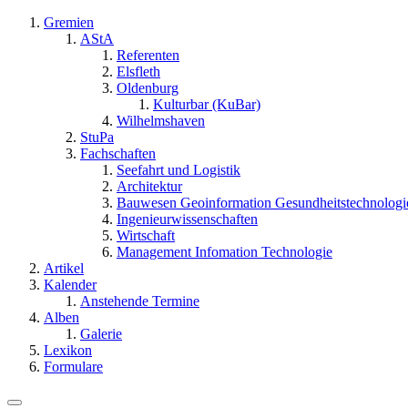
Gremien
AStA
Referenten
Elsfleth
Oldenburg
Kulturbar (KuBar)
Wilhelmshaven
StuPa
Fachschaften
Seefahrt und Logistik
Architektur
Bauwesen Geoinformation Gesundheitstechnologi
Ingenieurwissenschaften
Wirtschaft
Management Infomation Technologie
Artikel
Kalender
Anstehende Termine
Alben
Galerie
Lexikon
Formulare