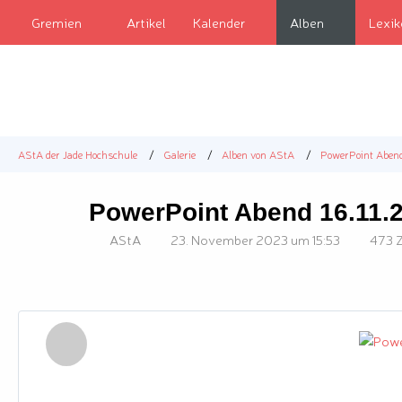
Gremien
Artikel
Kalender
Alben
Lexi
AStA der Jade Hochschule
Galerie
Alben von AStA
PowerPoint Abend
PowerPoint Abend 16.11.
AStA
23. November 2023 um 15:53
473 Z