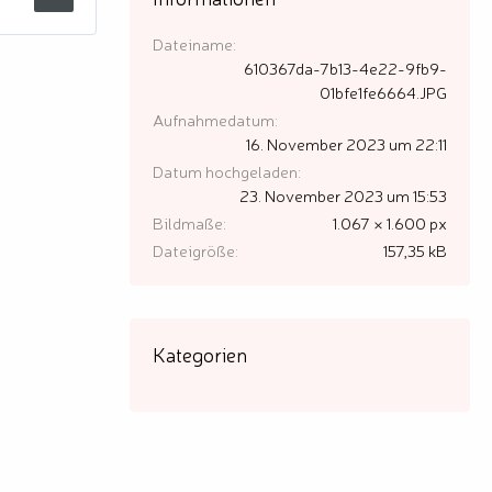
Dateiname
610367da-7b13-4e22-9fb9-
01bfe1fe6664.JPG
Aufnahmedatum
16. November 2023 um 22:11
Datum hochgeladen
23. November 2023 um 15:53
Bildmaße
1.067 × 1.600 px
Dateigröße
157,35 kB
Kategorien