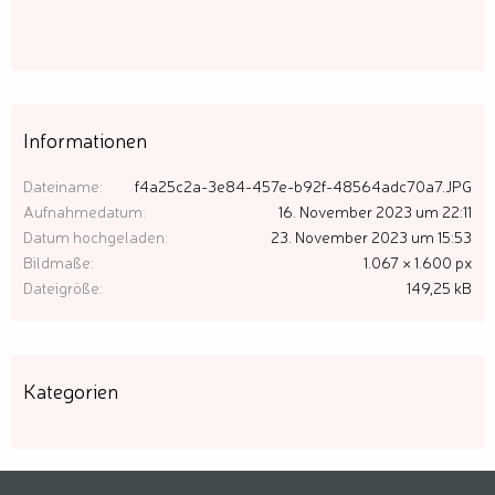
Informationen
Dateiname
f4a25c2a-3e84-457e-b92f-48564adc70a7.JPG
Aufnahmedatum
16. November 2023 um 22:11
Datum hochgeladen
23. November 2023 um 15:53
Bildmaße
1.067 × 1.600 px
Dateigröße
149,25 kB
Kategorien